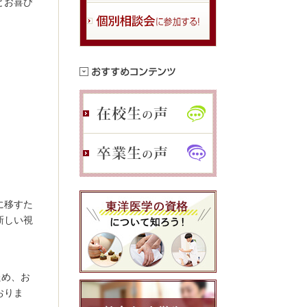
とお喜び
に移すた
新しい視
ため、お
おりま