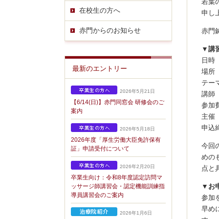
若葉
在校生の方へ
申し
赤門からのお知らせ
赤門
▼講
日時
最新のエントリー
場所
テー
2026年5月21日
講師
【6/14(日)】赤門同窓会 研修会のご
参加費
案内
主催
申込締
2026年5月18日
2026年度「厚生労働大臣免許保有
今回
証」申請受付について
めの
2026年2月20日
点と
卒業生向け：令和8年度認定訪問マ
▼お
ッサージ師講習会・認定機能訓練指
導員講習会のご案内
参加
早め
2026年1月6日