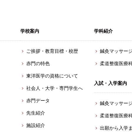
学校案内
学科紹介
ご挨拶・教育目標・校歴
鍼灸マッサー
赤門の特色
柔道整復医療
東洋医学の資格について
入試・入学案内
社会人・大学・専門学生へ
赤門データ
鍼灸マッサー
先生紹介
柔道整復医療
施設紹介
出願から入学