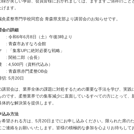
の緑が美しい季節、会員皆様におかれましては、ますますご清祥のこと
上げます。
鍼灸柔整専門学校同窓会 青森県支部より講習会のお知らせです。
習会の詳細
 : 令和6年6月8日（土）午後3時より
 : 青森市あすなろ会館
マ : 「集客UPに絶対必要な戦略」
 : 関裕二郎（会長）
 : 4,500円（資料代込み）
 : 青森県赤門柔整OB会
切: 5月20日
の講習会は、業界全体の課題に対処するための重要な手法を学び、実践
ものです。柔整業界での集客減少に直面しているすべての方にとって、
具体的な解決策を提供します。
申込み方法
を希望される方は、5月20日までにお申し込みください。限られた席の
にご連絡をお願いいたします。皆様の積極的な参加を心よりお待ちして