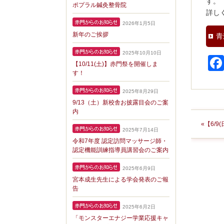
す。
ポプラル鍼灸整骨院
詳し
2026年1月5日
新年のご挨拶
青
2025年10月10日
【10/11(土)】赤門祭を開催しま
す！
2025年8月29日
9/13（土）新校舎お披露目会のご案
内
«【6/
2025年7月14日
令和7年度 認定訪問マッサージ師・
認定機能訓練指導員講習会のご案内
2025年6月9日
宮本成生先生による学会発表のご報
告
2025年6月2日
「モンスターエナジー学業応援キャ