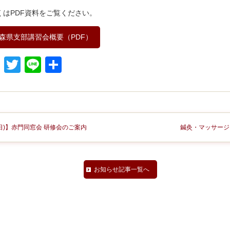
くはPDF資料をご覧ください。
森県支部講習会概要（PDF）
Facebook
Twitter
Line
共
有
9(日)】赤門同窓会 研修会のご案内
鍼灸・マッサージ
お知らせ記事一覧へ