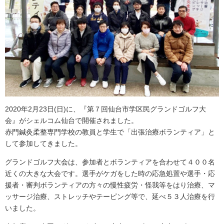
2020年2月23日(日)に、『第７回仙台市学区民グランドゴルフ大
会』がシェルコム仙台で開催されました。
赤門鍼灸柔整専門学校の教員と学生で「出張治療ボランティア」と
して参加してきました。
グランドゴルフ大会は、参加者とボランティアを合わせて４００名
近くの大きな大会です。選手がケガをした時の応急処置や選手・応
援者・審判ボランティアの方々の慢性疲労・怪我等をはり治療、マ
ッサージ治療、ストレッチやテーピング等で、延べ５３人治療を行
いました。